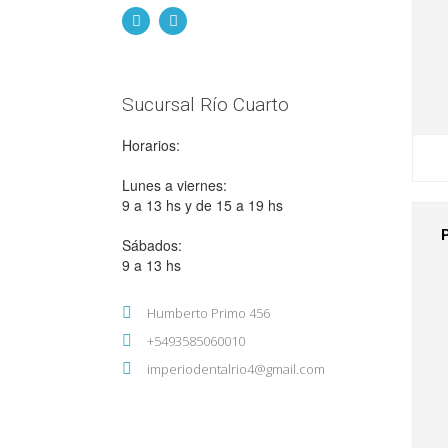
Sucursal Río Cuarto
Horarios:
Lunes a viernes:
9 a 13 hs y de 15 a 19 hs
Sábados:
9 a 13 hs
Humberto Primo 456
+5493585060010
imperiodentalrio4@gmail.com