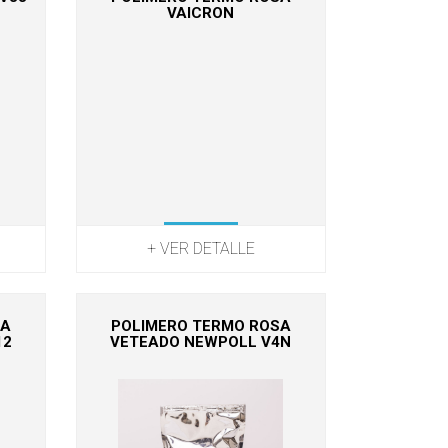
T
VAICRON
+ VER DETALLE
SA
POLIMERO TERMO ROSA
12
VETEADO NEWPOLL V4N